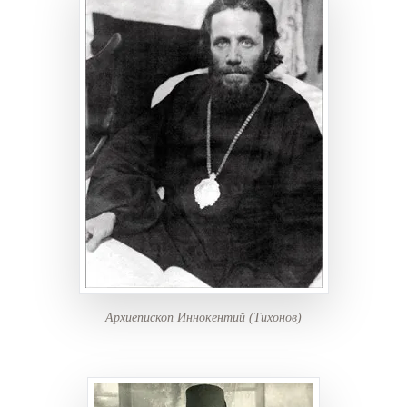
Архиепископ Иннокентий (Тихонов)