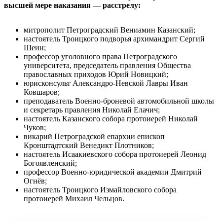
высшей мере наказания — расстрелу:
митрополит Петроградский Вениамин Казанский;
настоятель Троицкого подворья архимандрит Сергий
Шеин;
профессор уголовного права Петроградского
университета, председатель правления Общества
православных приходов Юрий Новицкий;
юрисконсульт Александро-Невской Лавры Иван
Ковшаров;
преподаватель Военно-броневой автомобильной школы
и секретарь правления Николай Елачич;
настоятель Казанского собора протоиерей Николай
Чуков;
викарий Петроградской епархии епископ
Кронштадтский Венедикт Плотников;
настоятель Исаакиевского собора протоиерей Леонид
Богоявленский;
профессор Военно-юридической академии Дмитрий
Огнёв;
настоятель Троицкого Измайловского собора
протоиерей Михаил Чельцов.