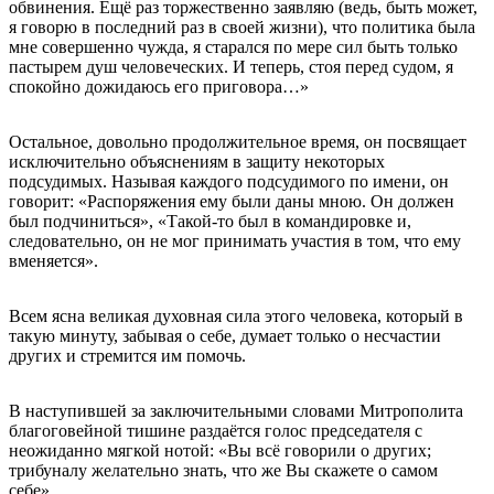
обвинения. Ещё раз торжественно заявляю (ведь, быть может,
я говорю в последний раз в своей жизни), что политика была
мне совершенно чужда, я старался по мере сил быть только
пастырем душ человеческих. И теперь, стоя перед судом, я
спокойно дожидаюсь его приговора…»
Остальное, довольно продолжительное время, он посвящает
исключительно объяснениям в защиту некоторых
подсудимых. Называя каждого подсудимого по имени, он
говорит: «Распоряжения ему были даны мною. Он должен
был подчиниться», «Такой-то был в командировке и,
следовательно, он не мог принимать участия в том, что ему
вменяется».
Всем ясна великая духовная сила этого человека, который в
такую минуту, забывая о себе, думает только о несчастии
других и стремится им помочь.
В наступившей за заключительными словами Митрополита
благоговейной тишине раздаётся голос председателя с
неожиданно мягкой нотой: «Вы всё говорили о других;
трибуналу желательно знать, что же Вы скажете о самом
себе».