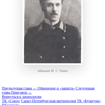
Адвокат М. С. Равич
Предыдущая глава
← Обвинение и «защита»
Следующая
глава
Приговор →
Вернуться к хронологии
ТК «Союз»
Санкт-Петербургская митрополия
ТК «Культура»