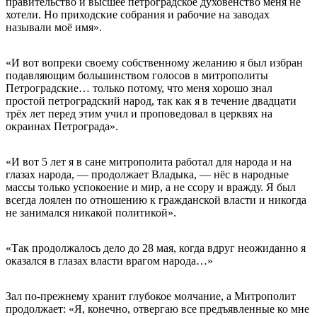
правительство и высшее петроградское духовенство меня не
хотели. Но приходские собрания и рабочие на заводах
называли моё имя».
«И вот вопреки своему собственному желанию я был избран
подавляющим большинством голосов в митрополиты
Петроградские… только потому, что меня хорошо знал
простой петроградский народ, так как я в течение двадцати
трёх лет перед этим учил и проповедовал в церквях на
окраинах Петрограда».
«И вот 5 лет я в сане митрополита работал для народа и на
глазах народа, — продолжает Владыка, — нёс в народные
массы только успокоение и мир, а не ссору и вражду. Я был
всегда лоялен по отношению к гражданской власти и никогда
не занимался никакой политикой».
«Так продолжалось дело до 28 мая, когда вдруг неожиданно я
оказался в глазах власти врагом народа…»
Зал по-прежнему хранит глубокое молчание, а Митрополит
продолжает: «Я, конечно, отвергаю все предъявленные ко мне