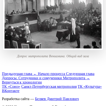
Допрос митрополита Вениамина. Общий вид зала
Предыдущая глава
← Начало процесса
Следующая глава
Допросы. Сотрудники и сомученики Митрополита →
Вернуться к хронологии
ТК «Союз»
Санкт-Петербургская митрополия
ТК «Культура»
ВКонтакте
Разработка сайта —
Беляев Дмитрий Павлович