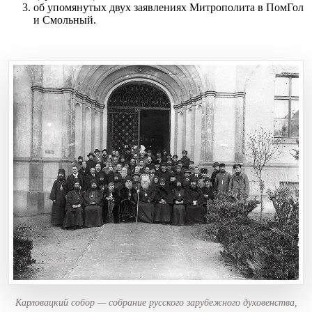
об упомянутых двух заявлениях Митрополита в ПомГол
и Смольный.
Карловацкий собор — собрание русского зарубежного духовенства,