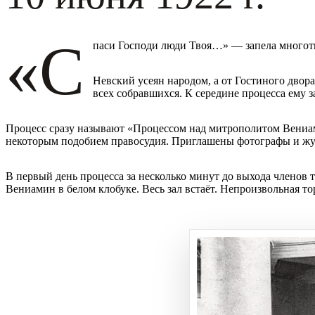
«С
паси Господи люди Твоя…» — запела многот
Невский усеян народом, а от Гостиного двор
всех собравшихся. К середине процесса ему з
Процесс сразу называют «Процессом над митрополитом Вениам
некоторым подобием правосудия. Приглашены фотографы и ж
В первый день процесса за несколько минут до выхода членов 
Вениамин в белом клобуке. Весь зал встаёт. Непроизвольная то