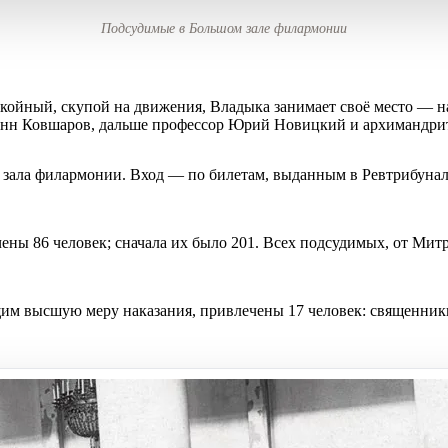
Подсудимые в Большом зале филармонии
койный, скупой на движения, Владыка занимает своё место — на
оанн Ковшаров, дальше профессор Юрий Новицкий и архимандри
о зала филармонии. Вход — по билетам, выданным в Ревтрибунал
чены 86 человек; сначала их было 201. Всех подсудимых, от Ми
щим высшую меру наказания, привлечены 17 человек: священник