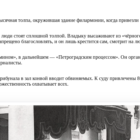
ысячная толпа, окружившая здание филармонии, когда привезли
а люди стоят сплошной толпой. Владыку высаживают из «чёрного
апрещено благословлять, и он лишь крестится сам, смотрит на лю
ином», в дальнейшем — «Петроградским процессом». Он органи
урналисты.
трибунала в зал конвой вводит обвиняемых. К суду привлечены 
ржественность охватывает всех.